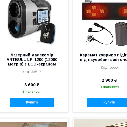
Лазерний далекомір
Каремат коврик з піді
ARTBULL LP-1200 (12000
від пауербанка автон
метрів) з LCD-екраном
5555
33517
2 900 ₴
3 600 ₴
В наявності
В наявності
Купити
Купити