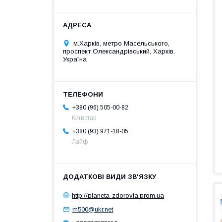
м.Харків, метро Масельського,
проспект Олександрівський, Харків,
Україна
+380 (96) 505-00-82
Київстар
+380 (93) 971-18-05
Лайф
http://planeta-zdorovia.prom.ua
m500@ukr.net