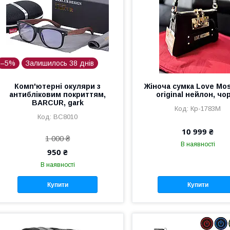
–5%
Залишилось 38 днів
Комп'ютерні окуляри з
Жіноча сумка Love Mo
антибліковим покриттям,
original нейлон, чо
BARCUR, gark
Кр-1783М
BC8010
10 999 ₴
1 000 ₴
В наявності
950 ₴
В наявності
Купити
Купити