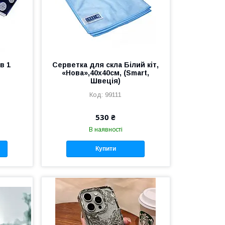
в 1
Серветка для скла Білий кіт,
«Нова»,40х40см, (Smart,
Швеція)
99111
530 ₴
В наявності
Купити