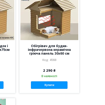
док і
Обігрівач для будки-
0х75см
інфрачервона керамічна
гріюча панель 30х60 см
4568
2 290 ₴
В наявності
Купити