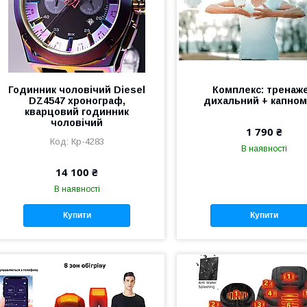
Годинник чоловічий Diesel
Комплекс: тренаж
DZ4547 хронограф,
дихальний + капно
кварцовий годинник
чоловічий
1 790 ₴
Кр-4283
В наявності
14 100 ₴
В наявності
Купити
Купити