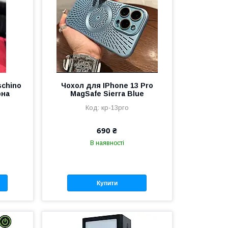
schino
Чохол для IPhone 13 Pro
рна
MagSafe Sierra Blue
кр-13pго
690 ₴
В наявності
Купити