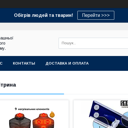
Обігрів людей та тварин!
Перейти >>>
машньої
ого
му.
АС
КОНТАКТЫ
ДОСТАВКА И ОПЛАТА
ітрина