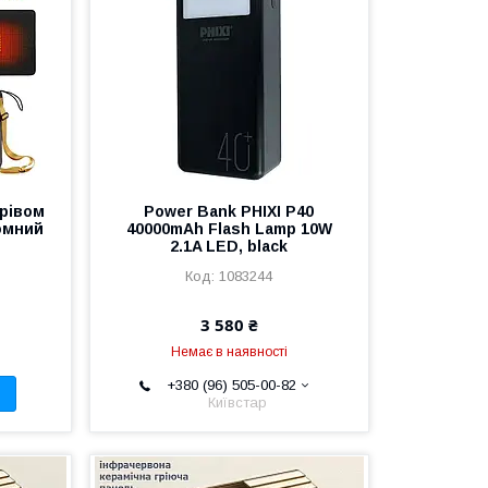
грівом
Power Bank PHIXI P40
омний
40000mAh Flash Lamp 10W
2.1A LED, black
1083244
3 580 ₴
Немає в наявності
+380 (96) 505-00-82
Київстар