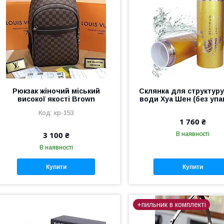
Рюкзак жіночий міський
Склянка для структур
високої якості Brown
води Хуа Шен (без упа
кр-153
1 760 ₴
3 100 ₴
В наявності
В наявності
Купити
Купити
+пильник в комплекті