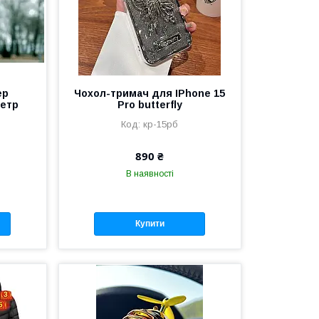
ер
Чохол-тримач для IPhone 15
метр
Pro butterfly
кр-15pб
890 ₴
В наявності
Купити