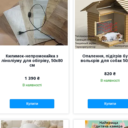
Килимок-непромокайка з
Опалення, підігрів бу
ліноліуму для обігріву, 50х80
вольєрів для собак 5
см
820 ₴
1 390 ₴
В наявності
В наявності
Купити
Купити