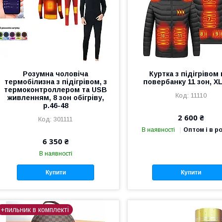
Розумна чоловіча
Куртка з підігрівом 
термобілизна з підігрівом, з
повербанку 11 зон, X
термоконтроллером та USB
11110
живленням, 8 зон обігріву,
р.46-48
2 600 ₴
301111
В наявності
Оптом і в р
6 350 ₴
В наявності
Купити
Купити
+пильник в комплекті