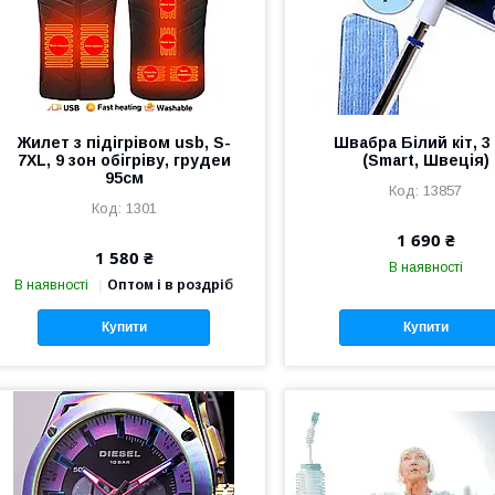
Жилет з підігрівом usb, S-
Швабра Білий кіт, 3 
7XL, 9 зон обігріву, грудеи
(Smart, Швеція)
95см
13857
1301
1 690 ₴
1 580 ₴
В наявності
В наявності
Оптом і в роздріб
Купити
Купити