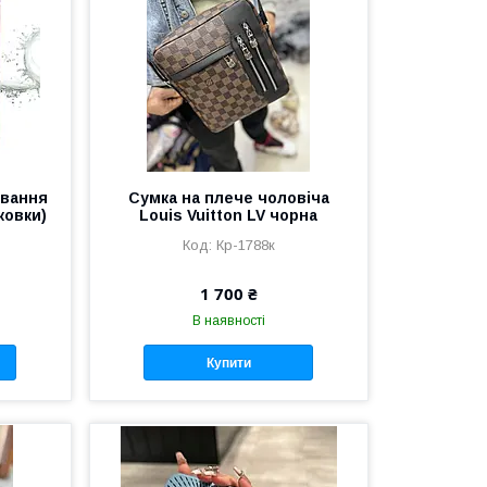
ування
Сумка на плече чоловіча
ковки)
Louis Vuitton LV чорна
Кр-1788к
1 700 ₴
В наявності
Купити