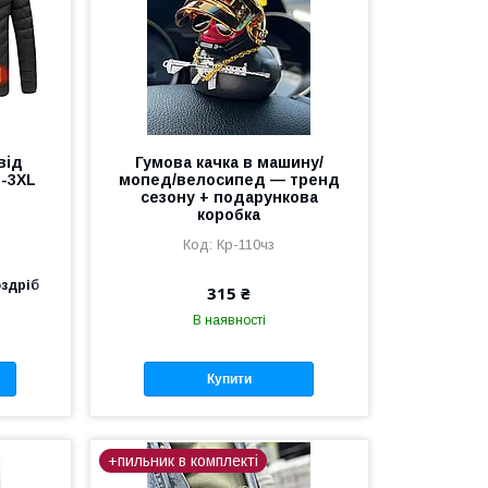
від
Гумова качка в машину/
L-3XL
мопед/велосипед — тренд
сезону + подарункова
коробка
Кр-110чз
оздріб
315 ₴
В наявності
Купити
+пильник в комплекті