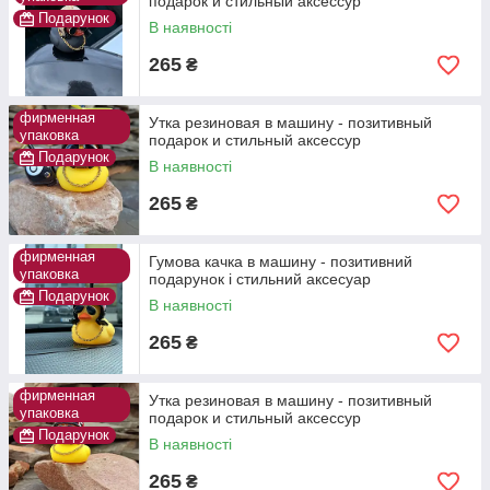
подарок и стильный аксессур
Подарунок
В наявності
265
₴
фирменная
Утка резиновая в машину - позитивный
упаковка
подарок и стильный аксессур
Подарунок
В наявності
265
₴
фирменная
Гумова качка в машину - позитивний
упаковка
подарунок і стильний аксесуар
Подарунок
В наявності
265
₴
фирменная
Утка резиновая в машину - позитивный
упаковка
подарок и стильный аксессур
Подарунок
В наявності
265
₴