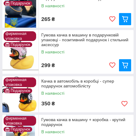
Подарунок
В наявності
265
₴
фирменная
Гумова качка в машину в подарунковій
упаковка
упаковці - позитивний подарунок і стильний
Подарунок
аксессур
В наявності
299
₴
фирменная
Качка в автомобіль в коробці - супер
упаковка
подарунок автомобілісту
Подарунок
В наявності
350
₴
фирменная
Гумова качка в машину + коробка - крутий
упаковка
подарунок
Подарунок
В наявності