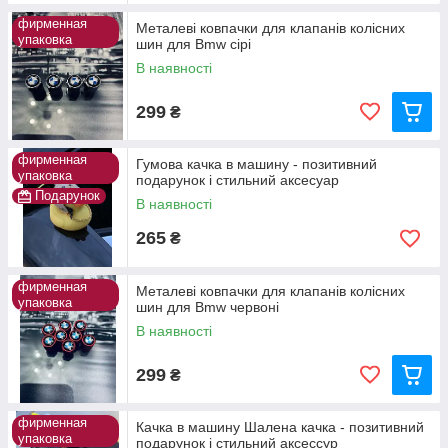
фирменная
Металеві ковпачки для клапанів колісних
упаковка
шин для Bmw сірі
В наявності
299
₴
фирменная
Гумова качка в машину - позитивний
упаковка
подарунок і стильний аксесуар
Подарунок
В наявності
265
₴
фирменная
Металеві ковпачки для клапанів колісних
упаковка
шин для Bmw червоні
В наявності
299
₴
фирменная
Качка в машину Шалена качка - позитивний
упаковка
подарунок і стильний аксессур