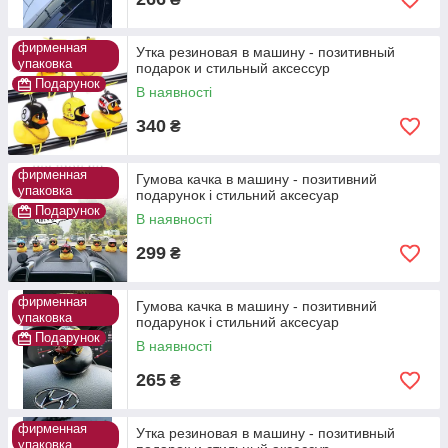
фирменная
Утка резиновая в машину - позитивный
упаковка
подарок и стильный аксессур
Подарунок
В наявності
340
₴
фирменная
Гумова качка в машину - позитивний
упаковка
подарунок і стильний аксесуар
Подарунок
В наявності
299
₴
фирменная
Гумова качка в машину - позитивний
упаковка
подарунок і стильний аксесуар
Подарунок
В наявності
265
₴
фирменная
Утка резиновая в машину - позитивный
упаковка