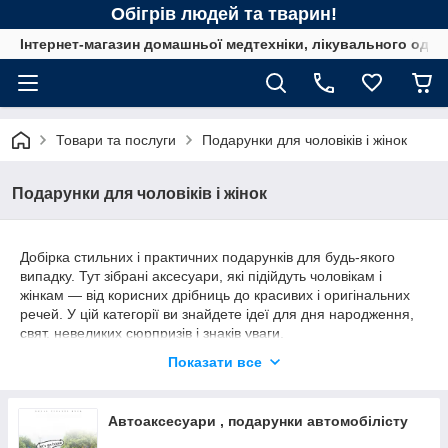
Обігрів людей та тварин!
Інтернет-магазин домашньої медтехніки, лікувального одягу
Товари та послуги
Подарунки для чоловіків і жінок
Подарунки для чоловіків і жінок
Добірка стильних і практичних подарунків для будь-якого
випадку. Тут зібрані аксесуари, які підійдуть чоловікам і
жінкам — від корисних дрібниць до красивих і оригінальних
речей. У цій категорії ви знайдете ідеї для дня народження,
свят, невеликих сюрпризів і знаків уваги.
Показати все
Кожен товар ми вибираємо за двома критеріями: красиво +
корисно. Подарунки легко упакувати, приємно дарувати та
Автоаксесуари , подарунки автомобілісту
ще приємніше отримувати. Універсальний вибір для друзів,
колег, сім'ї або другої половинки — без прив'язки до віку та