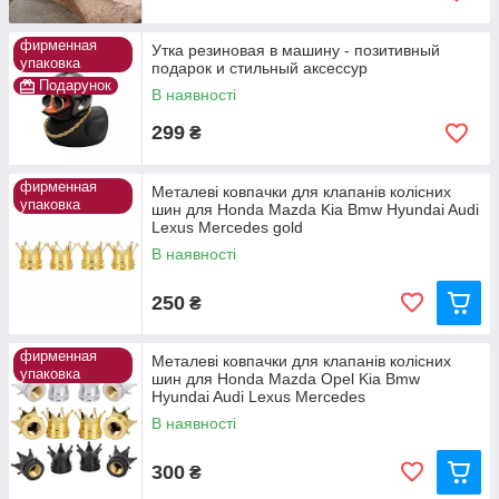
фирменная
Утка резиновая в машину - позитивный
упаковка
подарок и стильный аксессур
Подарунок
В наявності
299
₴
фирменная
Металеві ковпачки для клапанів колісних
упаковка
шин для Honda Mazda Kia Bmw Hyundai Audi
Lexus Mercedes gold
В наявності
250
₴
фирменная
Металеві ковпачки для клапанів колісних
упаковка
шин для Honda Mazda Opel Kia Bmw
Hyundai Audi Lexus Mercedes
В наявності
300
₴