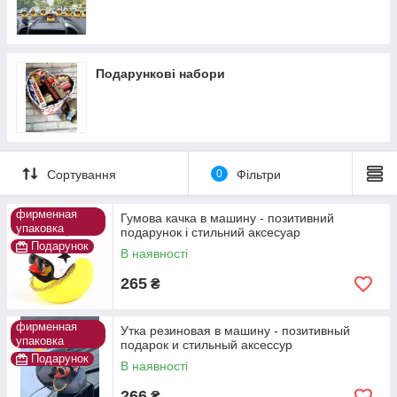
стилю.
Подарункові набори
Сортування
0
Фільтри
фирменная
Гумова качка в машину - позитивний
упаковка
подарунок і стильний аксесуар
Подарунок
В наявності
265
₴
фирменная
Утка резиновая в машину - позитивный
упаковка
подарок и стильный аксессур
Подарунок
В наявності
266
₴