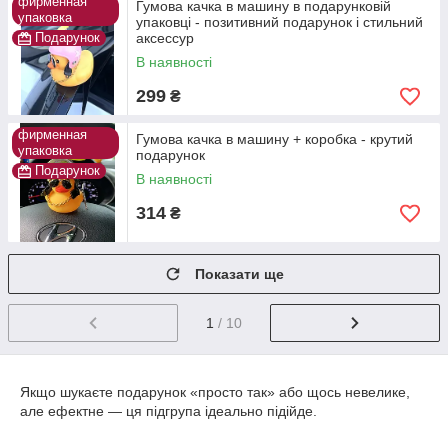
фирменная
Гумова качка в машину в подарунковій
упаковка
упаковці - позитивний подарунок і стильний
Подарунок
аксессур
В наявності
299
₴
фирменная
Гумова качка в машину + коробка - крутий
упаковка
подарунок
Подарунок
В наявності
314
₴
Показати ще
1
/ 10
Якщо шукаєте подарунок «просто так» або щось невелике,
але ефектне — ця підгрупа ідеально підійде.