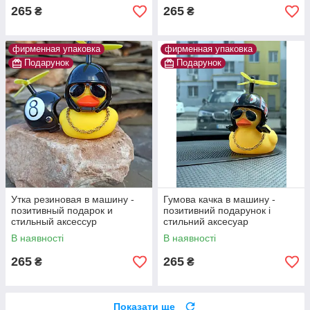
265
265
₴
₴
фирменная упаковка
фирменная упаковка
Подарунок
Подарунок
Утка резиновая в машину -
Гумова качка в машину -
позитивный подарок и
позитивний подарунок і
стильный аксессур
стильний аксесуар
В наявності
В наявності
265
265
₴
₴
Показати ще