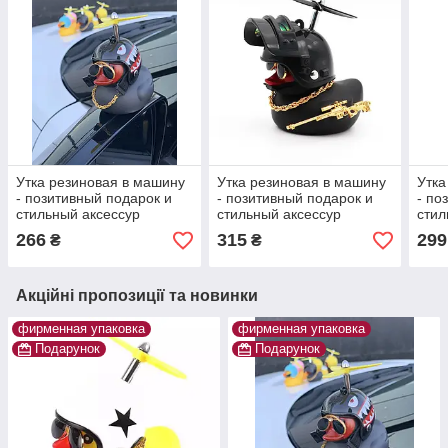
Утка резиновая в машину
Утка резиновая в машину
Утка
- позитивный подарок и
- позитивный подарок и
- по
стильный аксессур
стильный аксессур
стил
266
315
299
₴
₴
Акційні пропозиції та новинки
фирменная упаковка
фирменная упаковка
Подарунок
Подарунок