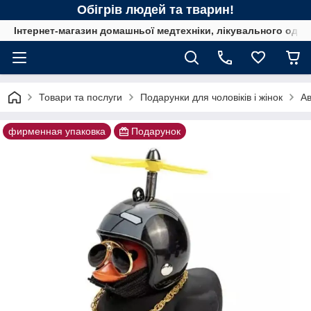
Обігрів людей та тварин!
Інтернет-магазин домашньої медтехніки, лікувального одягу
Товари та послуги
Подарунки для чоловіків і жінок
Ав
фирменная упаковка
Подарунок