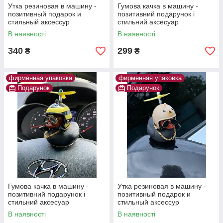
Утка резиновая в машину -
Гумова качка в машину -
позитивный подарок и
позитивний подарунок і
стильный аксессур
стильний аксесуар
В наявності
В наявності
340
299
₴
₴
фирменная упаковка
фирменная упаковка
Подарунок
Подарунок
Гумова качка в машину -
Утка резиновая в машину -
позитивний подарунок і
позитивный подарок и
стильний аксесуар
стильный аксессур
В наявності
В наявності