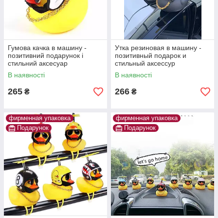
Гумова качка в машину -
Утка резиновая в машину -
позитивний подарунок і
позитивный подарок и
стильний аксесуар
стильный аксессур
В наявності
В наявності
265
266
₴
₴
фирменная упаковка
фирменная упаковка
Подарунок
Подарунок