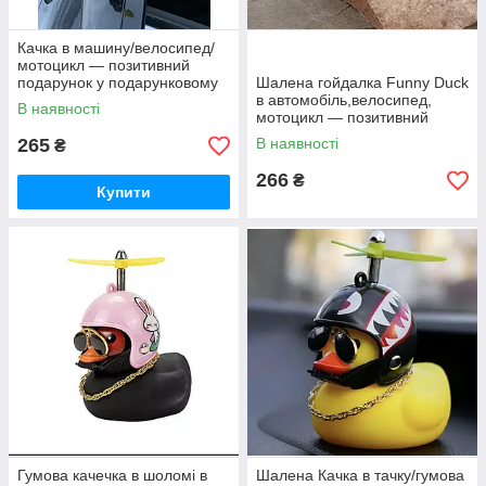
Качка в машину/велосипед/
мотоцикл — позитивний
подарунок у подарунковому
Шалена гойдалка Funny Duck
пакованні
в автомобіль,велосипед,
В наявності
мотоцикл — позитивний
подарунок + паковання
265
В наявності
₴
266
₴
Купити
Гумова качечка в шоломі в
Шалена Качка в тачку/гумова