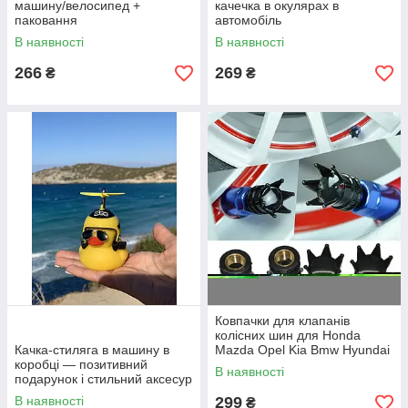
машину/велосипед +
качечка в окулярах в
паковання
автомобіль
В наявності
В наявності
266
269
₴
₴
Ковпачки для клапанів
колісних шин для Honda
Качка-стиляга в машину в
Mazda Opel Kia Bmw Hyundai
коробці — позитивний
Audi Lexus Mercedes, black
В наявності
подарунок і стильний аксесур
В наявності
299
₴