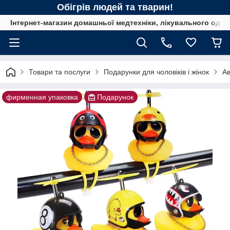
Обігрів людей та тварин!
Інтернет-магазин домашньої медтехніки, лікувального одягу
Товари та послуги
Подарунки для чоловіків і жінок
Ав
фирменная упаковка
Подарунок