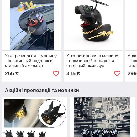
Утка резиновая в машину
Утка резиновая в машину
Утка
- позитивный подарок и
- позитивный подарок и
- по
стильный аксессур
стильный аксессур
стил
266
315
299
₴
₴
Акційні пропозиції та новинки