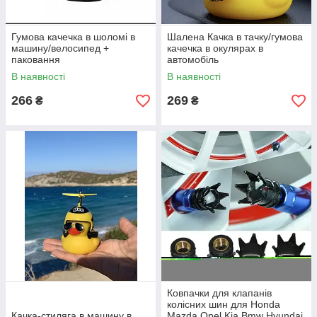
Гумова качечка в шоломі в
Шалена Качка в тачку/гумова
машину/велосипед +
качечка в окулярах в
паковання
автомобіль
В наявності
В наявності
266
269
₴
₴
Ковпачки для клапанів
колісних шин для Honda
Качка-стиляга в машину в
Mazda Opel Kia Bmw Hyundai