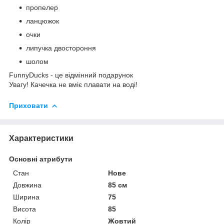
пропелер
ланцюжок
очки
липучка двостороння
шолом
FunnyDucks - це відмінний подарунок
Увагу! Качечка не вміє плавати на воді!
Приховати
Характеристики
Основні атрибути
Стан
Нове
Довжина
85 см
Ширина
75
Висота
85
Колір
Жовтий