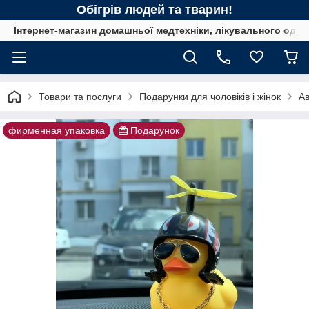
Обігрів людей та тварин!
Інтернет-магазин домашньої медтехніки, лікувального одягу
Товари та послуги
Подарунки для чоловіків і жінок
Ав
фирменная упаковка
Подарунок