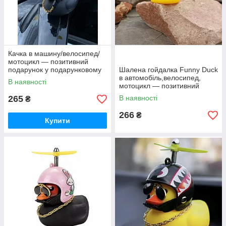
Качка в машину/велосипед/
мотоцикл — позитивний
подарунок у подарунковому
Шалена гойдалка Funny Duck
пакованні
в автомобіль,велосипед,
В наявності
мотоцикл — позитивний
подарунок + паковання
265
В наявності
₴
266
₴
Купити