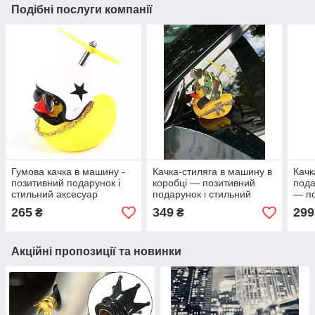
Подібні послуги компанії
Гумова качка в машину -
Качка-стиляга в машину в
Качк
позитивний подарунок і
коробці — позитивний
пода
стильний аксесуар
подарунок і стильний
— по
аксесур
стил
265
349
299
₴
₴
Акційні пропозиції та новинки