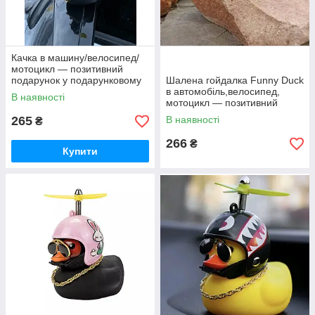
Качка в машину/велосипед/
мотоцикл — позитивний
подарунок у подарунковому
Шалена гойдалка Funny Duck
пакованні
в автомобіль,велосипед,
В наявності
мотоцикл — позитивний
подарунок + паковання
265
В наявності
₴
266
₴
Купити