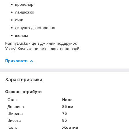
пропелер
ланцюжок
очки
липучка двостороння
шолом
FunnyDucks - це відмінний подарунок
Увагу! Качечка не вміє плавати на воді!
Приховати
Характеристики
Основні атрибути
Стан
Нове
Довжина
85 см
Ширина
75
Висота
85
Колір
Жовтий