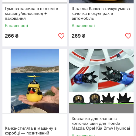
Гумова качечка в шоломі в
Шалена Качка в тачку/гумова
машину/велосипед +
качечка в окулярах в
паковання
автомобіль
В наявності
В наявності
266
269
₴
₴
Ковпачки для клапанів
колісних шин для Honda
Качка-стиляга в машину в
Mazda Opel Kia Bmw Hyundai
коробці — позитивний
Audi Lexus Mercedes, black
В наявності