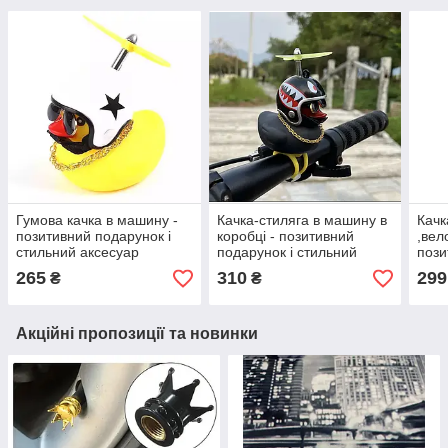
Гумова качка в машину -
Качка-стиляга в машину в
Качк
позитивний подарунок і
коробці - позитивний
,вел
стильний аксесуар
подарунок і стильний
пози
аксессур
стил
265
310
299
₴
₴
Акційні пропозиції та новинки