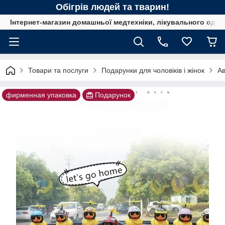
Обігрів людей та тварин!
Інтернет-магазин домашньої медтехніки, лікувального одягу
Товари та послуги
Подарунки для чоловіків і жінок
Ав
фирменная упаковка
Подарунок