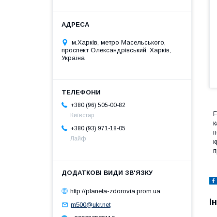
м.Харків, метро Масельського,
проспект Олександрівський, Харків,
Україна
+380 (96) 505-00-82
F
Київстар
к
+380 (93) 971-18-05
п
Лайф
к
п
http://planeta-zdorovia.prom.ua
І
m500@ukr.net