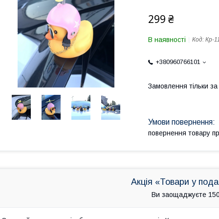
299 ₴
В наявності
Код:
Кр-1
+380960766101
Замовлення тільки з
повернення товару п
Акція «Товари у под
Ви заощаджуєте 150