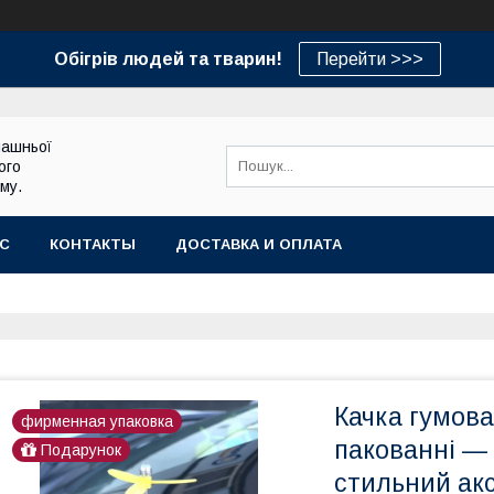
Обігрів людей та тварин!
Перейти >>>
машньої
ого
му.
АС
КОНТАКТЫ
ДОСТАВКА И ОПЛАТА
Качка гумов
фирменная упаковка
пакованні — 
Подарунок
стильний ак