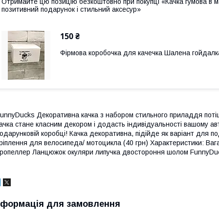
Отримайте цю позицію безкоштовно при покупці «Качка гумова в 
позитивний подарунок і стильний аксесур»
150 ₴
Фірмова коробочка для качечка Шалена гойдалк
unnyDucks Декоративна качка з набором стильного приладдя потіши
ачка стане класним декором і додасть індивідуальності вашому а
одарунковій коробці! Качка декоративна, підійде як варіант для п
ріплення для велосипеда/ мотоцикла (40 грн) Характеристики: Вага 
ропеллер Ланцюжок окуляри липучка двостороння шолом FunnyDu
нформація для замовлення