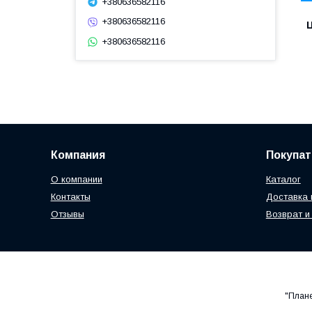
+380636582116
+380636582116
Ц
+380636582116
Компания
Покупа
О компании
Каталог
Контакты
Доставка 
Отзывы
Возврат и