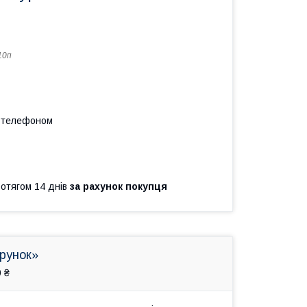
10п
а телефоном
ротягом 14 днів
за рахунок покупця
арунок»
 ₴