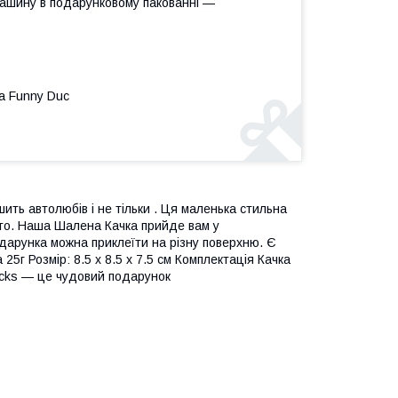
машину в подарунковому пакованні —
а Funny Duc
ть автолюбів і не тільки . Ця маленька стильна
вто. Наша Шалена Качка прийде вам у
одарунка можна приклеїти на різну поверхню. Є
25г Розмір: 8.5 x 8.5 x 7.5 см Комплектація Качка
cks — це чудовий подарунок