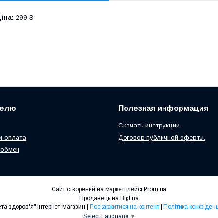
іна:
299 ₴
телю
Полезная информация
Скачать инструкции.
и оплата
Договор публичной оферты.
 обмен
Сайт створений на маркетплейсі
Prom.ua
Продавець на Bigl.ua
"Планета здоров'я" інтернет-магазин |
Поскаржитися на контент
|
Політика конфіденц
Select Language
▼