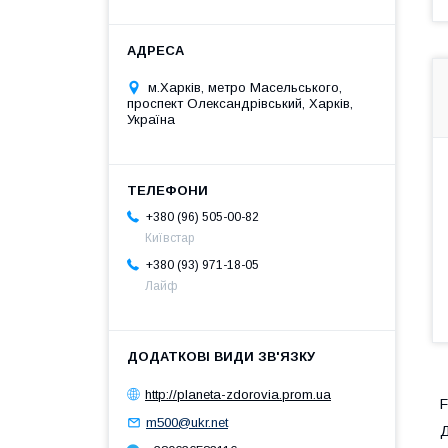
м.Харків, метро Масельського,
проспект Олександрівський, Харків,
Україна
+380 (96) 505-00-82
Київстар
+380 (93) 971-18-05
Лайф
http://planeta-zdorovia.prom.ua
F
m500@ukr.net
Д