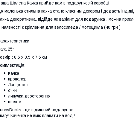
аша Шалена Качка прийде вам в подарунковій коробці !
я маленька стильна качка стане класним декором і додасть індиві
ачка декоративна, підійде як варіант для подарунка , можна прикл
 наявності є кріплення для велосипеда / мотоцикла (40 грн )
арактеристики:
ага 25г
озмір : 8.5 x 8.5 x 7.5 см
омплектація:
Качка
пропелер
Ланцюжок
очки
липучка двостороння
шолом
unnyDucks - це відмінний подарунок
вагу! Качечка не вміє плавати на воді!