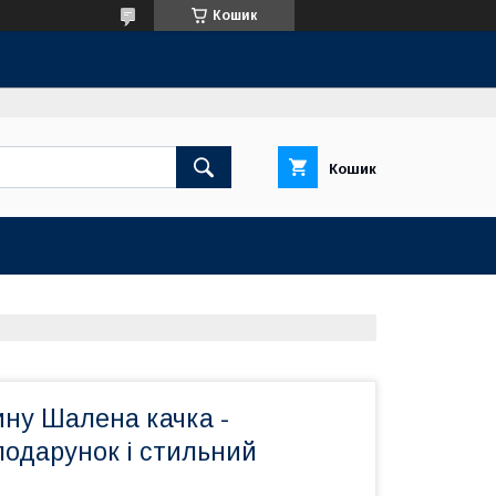
Кошик
Кошик
ину Шалена качка -
подарунок і стильний