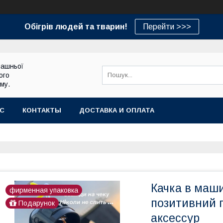
Обігрів людей та тварин!
Перейти >>>
машньої
ого
му.
АС
КОНТАКТЫ
ДОСТАВКА И ОПЛАТА
Качка в маш
фирменная упаковка
позитивний 
Подарунок
аксессур