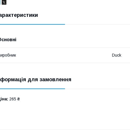
арактеристики
Основні
иробник
Duck
нформація для замовлення
іна:
265 ₴