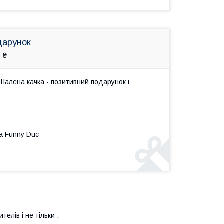
дарунок
 ₴
Шалена качка - позитивний подарунок і
а Funny Duc
елів і не тільки .