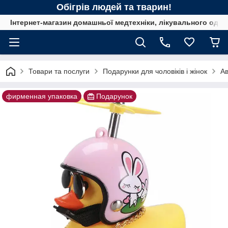
Обігрів людей та тварин!
Інтернет-магазин домашньої медтехніки, лікувального одягу
Товари та послуги
Подарунки для чоловіків і жінок
Ав
фирменная упаковка
Подарунок