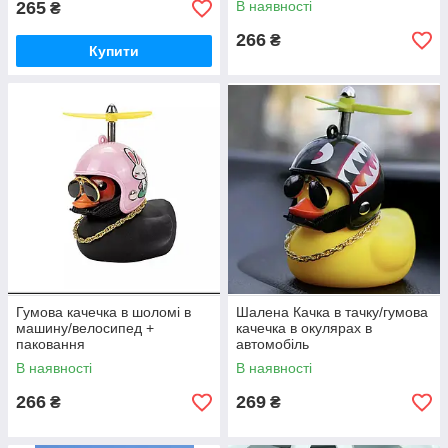
265
В наявності
₴
266
₴
Купити
Гумова качечка в шоломі в
Шалена Качка в тачку/гумова
машину/велосипед +
качечка в окулярах в
паковання
автомобіль
В наявності
В наявності
266
269
₴
₴