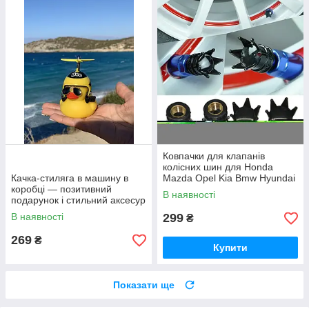
Ковпачки для клапанів
колісних шин для Honda
Качка-стиляга в машину в
Mazda Opel Kia Bmw Hyundai
коробці — позитивний
Audi Lexus Mercedes, black
В наявності
подарунок і стильний аксесур
В наявності
299
₴
269
₴
Купити
Показати ще