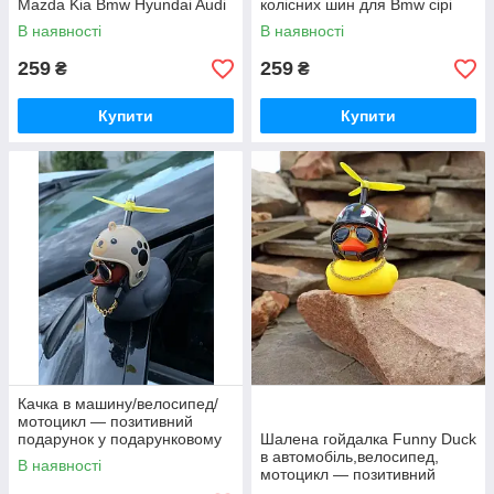
Mazda Kia Bmw Hyundai Audi
колісних шин для Bmw сірі
Lexus Mercedes gold
В наявності
В наявності
259
259
₴
₴
Купити
Купити
Качка в машину/велосипед/
мотоцикл — позитивний
подарунок у подарунковому
Шалена гойдалка Funny Duck
пакованні
в автомобіль,велосипед,
В наявності
мотоцикл — позитивний
подарунок + паковання