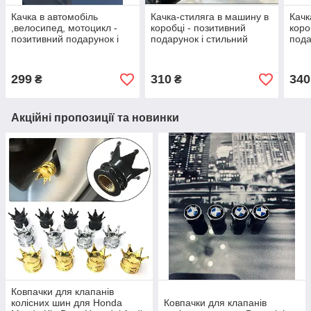
Качка в автомобіль
Качка-стиляга в машину в
Качк
,велосипед, мотоцикл -
коробці - позитивний
коро
позитивний подарунок і
подарунок і стильний
пода
стильний аксессур
аксессур
аксе
299
310
340
₴
₴
Акційні пропозиції та новинки
Ковпачки для клапанів
колісних шин для Honda
Ковпачки для клапанів