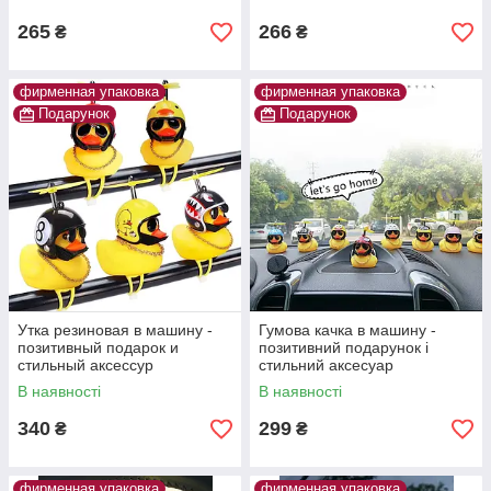
265
266
₴
₴
фирменная упаковка
фирменная упаковка
Подарунок
Подарунок
Утка резиновая в машину -
Гумова качка в машину -
позитивный подарок и
позитивний подарунок і
стильный аксессур
стильний аксесуар
В наявності
В наявності
340
299
₴
₴
фирменная упаковка
фирменная упаковка