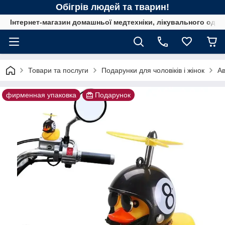
Обігрів людей та тварин!
Інтернет-магазин домашньої медтехніки, лікувального одягу
Товари та послуги
Подарунки для чоловіків і жінок
Ав
фирменная упаковка
Подарунок