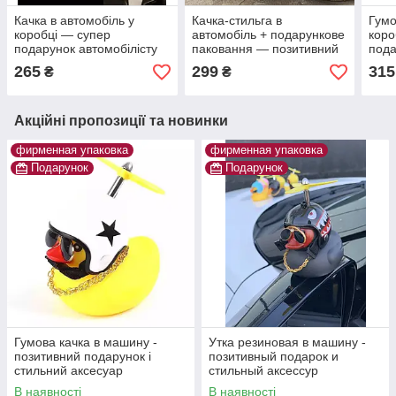
Качка в автомобіль у
Качка-стильга в
Гумо
коробці — супер
автомобіль + подарункове
коро
подарунок автомобілісту
паковання — позитивний
пода
подарунок у коробці/
265
299
315
₴
₴
стильний аксесур
Акційні пропозиції та новинки
фирменная упаковка
фирменная упаковка
Подарунок
Подарунок
Гумова качка в машину -
Утка резиновая в машину -
позитивний подарунок і
позитивный подарок и
стильний аксесуар
стильный аксессур
В наявності
В наявності