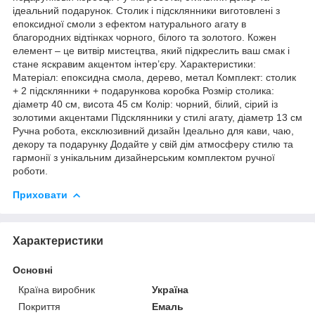
ідеальний подарунок. Столик і підсклянники виготовлені з
епоксидної смоли з ефектом натурального агату в
благородних відтінках чорного, білого та золотого. Кожен
елемент – це витвір мистецтва, який підкреслить ваш смак і
стане яскравим акцентом інтер’єру. Характеристики:
Матеріал: епоксидна смола, дерево, метал Комплект: столик
+ 2 підсклянники + подарункова коробка Розмір столика:
діаметр 40 см, висота 45 см Колір: чорний, білий, сірий із
золотими акцентами Підсклянники у стилі агату, діаметр 13 см
Ручна робота, ексклюзивний дизайн Ідеально для кави, чаю,
декору та подарунку Додайте у свій дім атмосферу стилю та
гармонії з унікальним дизайнерським комплектом ручної
роботи.
Приховати
Характеристики
Основні
Країна виробник
Україна
Покриття
Емаль