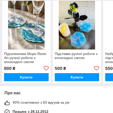
Підсклянники Море Resin
Підставки ручної роботи з
Набі
Art ручної роботи з
епоксидної смоли
підс
епоксидної смоли
епок
800
500
550
₴
₴
Купити
Купити
Про нас
90% позитивних з 69 відгуків за рік
Працює з 28.11.2012