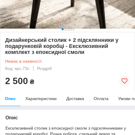
Дизайнерський столик + 2 підсклянники у
подарунковій коробці - Ексклюзивний
комплект з епоксидної смоли
Немає в наявності
Код: крс-73с
Роздріб
2 500
₴
Опис
Характеристики
Доставка
Оплата
Умови п
Опис
Ексклюзивний столик з епоксидної смоли з підсклянниками у
подарунковій коробці. Ручна робота, стильний декор та