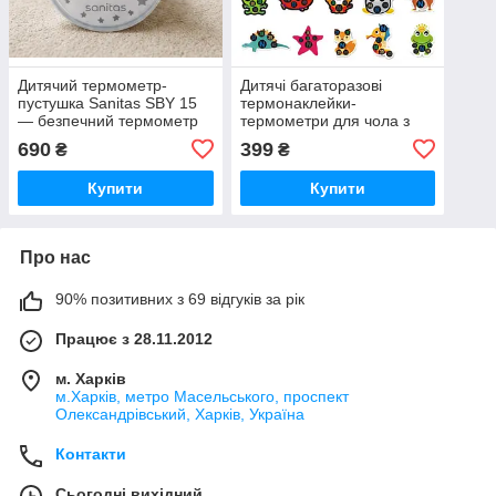
Дитячий термометр-
Дитячі багаторазові
пустушка Sanitas SBY 15
термонаклейки-
— безпечний термометр
термометри для чола з
для немовлят без BPA
LCD-індикатором
690
399
₴
₴
температури, 5шт
Купити
Купити
Про нас
90% позитивних з 69 відгуків за рік
Працює з 28.11.2012
м. Харків
м.Харків, метро Масельського, проспект
Олександрівський, Харків, Україна
Контакти
Сьогодні вихідний