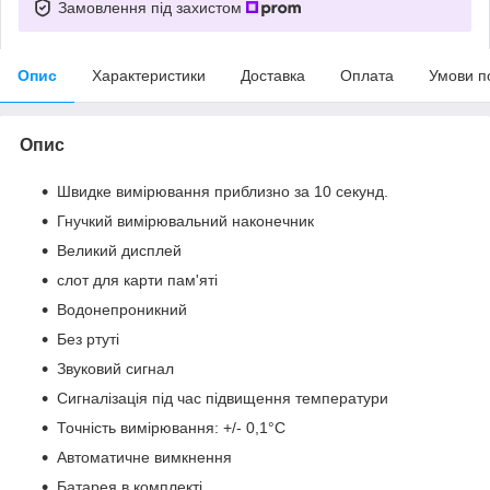
Замовлення під захистом
Опис
Характеристики
Доставка
Оплата
Умови п
Опис
Швидке вимірювання приблизно за 10 секунд.
Гнучкий вимірювальний наконечник
Великий дисплей
слот для карти пам'яті
Водонепроникний
Без ртуті
Звуковий сигнал
Сигналізація під час підвищення температури
Точність вимірювання: +/- 0,1°C
Автоматичне вимкнення
Батарея в комплекті