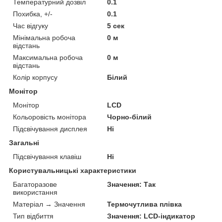
Температурний дозвіл
0.1
Похибка, +/-
0.1
Час відгуку
5 сек
Мінімальна робоча
0 м
відстань
Максимальна робоча
0 м
відстань
Колір корпусу
Білий
Монітор
Монітор
LCD
Кольоровість монітора
Чорно-білий
Підсвічування дисплея
Ні
Загальні
Підсвічування клавіш
Ні
Користувальницькі характеристики
Багаторазове
Значення: Так
використання
Матеріал → Значення
Термочутлива плівка
Тип відбиття
Значення: LCD-індикатор