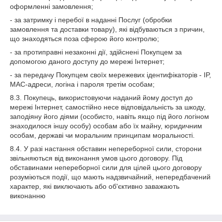
оформленні замовлення;
- за затримку і перебої в наданні Послуг (обробки
замовлення та доставки товару), які відбуваються з причин,
що знаходяться поза сферою його контролю;
- за протиправні незаконні дії, здійснені Покупцем за
допомогою даного доступу до мережі Інтернет;
- за передачу Покупцем своїх мережевих ідентифікаторів - IP,
MAC-адреси, логіна і пароля третім особам;
8.3. Покупець, використовуючи наданий йому доступ до
мережі Інтернет, самостійно несе відповідальність за шкоду,
заподіяну його діями (особисто, навіть якщо під його логіном
знаходилося іншу особу) особам або їх майну, юридичним
особам, державі чи моральним принципам моральності.
8.4. У разі настання обставин непереборної сили, сторони
звільняються від виконання умов цього договору. Під
обставинами непереборної сили для цілей цього договору
розуміються події, що мають надзвичайний, непередбачений
характер, які виключають або об'єктивно заважають
виконанню