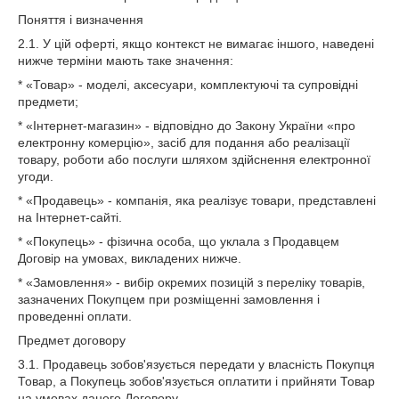
Поняття і визначення
2.1. У цій оферті, якщо контекст не вимагає іншого, наведені
нижче терміни мають таке значення:
* «Товар» - моделі, аксесуари, комплектуючі та супровідні
предмети;
* «Інтернет-магазин» - відповідно до Закону України «про
електронну комерцію», засіб для подання або реалізації
товару, роботи або послуги шляхом здійснення електронної
угоди.
* «Продавець» - компанія, яка реалізує товари, представлені
на Інтернет-сайті.
* «Покупець» - фізична особа, що уклала з Продавцем
Договір на умовах, викладених нижче.
* «Замовлення» - вибір окремих позицій з переліку товарів,
зазначених Покупцем при розміщенні замовлення і
проведенні оплати.
Предмет договору
3.1. Продавець зобов'язується передати у власність Покупця
Товар, а Покупець зобов'язується оплатити і прийняти Товар
на умовах даного Договору.