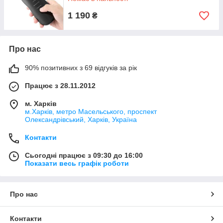
микромассажа рекомендуется использовать
гель
1 190
₴
«Ультралифт»
-он усиливает лифтинговый эффект
ультразвукового массажера и насыщает кожу коллагеном.
Для работы с гальваническими аппаратами рекомендуется
Про нас
воспользоваться специальными ионизированными
комплексами, например, комплекс «Совершенство» или
90% позитивних з 69 відгуків за рік
«Молодость без границ»-они способствуют насыщению
клетки питательными компонентами, гиалуроновой кислотой
Працює з 28.11.2012
и коллагеном.
А для роботи масажером з функцією RF-ліфтингу був
м. Харків
розроблений спеціальний контактний
гель "RF-ліфтинг"
, що
м.Харків, метро Масельського, проспект
Олександрівський, Харків, Україна
захищає шкіру під час процедури, а також крем, що
відновлює, живить і зволожує шкіру після процедури.
Контакти
Сьогодні працює з 09:30 до 16:00
Показати весь графік роботи
Про нас
Контакти