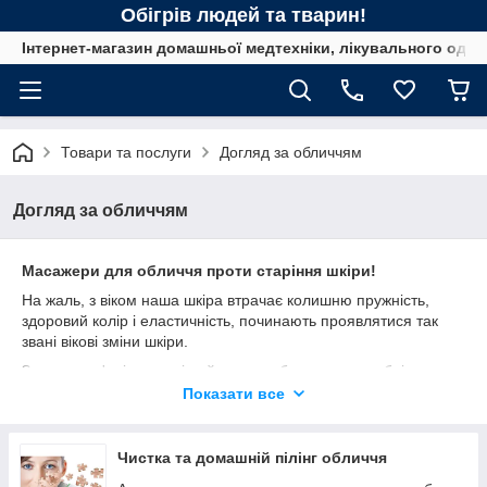
Обігрів людей та тварин!
Інтернет-магазин домашньої медтехніки, лікувального одягу
Товари та послуги
Догляд за обличчям
Догляд за обличчям
Масажери для обличчя проти старіння шкіри!
На жаль, з віком наша шкіра втрачає колишню пружність,
здоровий колір і еластичність, починають проявлятися так
звані вікові зміни шкіри.
Зморшки, в'ялість, нечіткий контур обличчя, носогубні
складки-все це зовсім не радує око.
Показати все
Чим старше ми стаємо, тим більше змінюється наше
обличчя, і, на жаль, не в кращу сторону. Одних косметичних
Чистка та домашній пілінг обличчя
засобів недостатньо для того, щоб впоратися з проблемою
старіння, тому починаючи з 25-30 років рекомендується