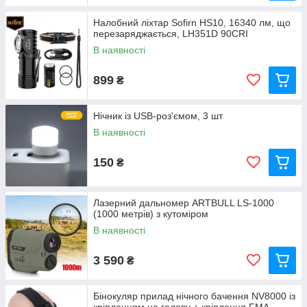
Налобний ліхтар Sofirn HS10, 16340 лм, що
перезаряджається, LH351D 90CRI
В наявності
899
₴
Нічник із USB-роз'ємом, 3 шт
В наявності
150
₴
Лазерний дальномер ARTBULL LS-1000
(1000 метрів) з кутоміром
В наявності
3 590
₴
Бінокуляр прилад нічного бачення NV8000 із