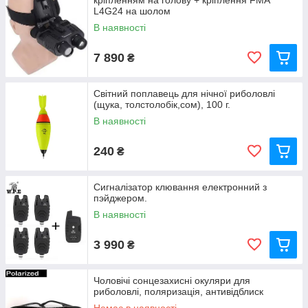
кріпленням на голову + кріплення FMA
L4G24 на шолом
В наявності
7 890
₴
Світний поплавець для нічної риболовлі
(щука, толстолобік,сом), 100 г.
В наявності
240
₴
Сигналізатор клювання електронний з
пэйджером.
В наявності
3 990
₴
Чоловічі сонцезахисні окуляри для
риболовлі, поляризація, антивідблиск